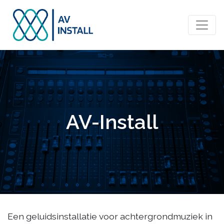
AV-Install
Een geluidsinstallatie voor achtergrondmuziek in