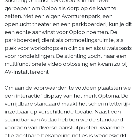
Stichting Graancirkel Oploo is in het leven
geroepen om Oploo als dorp op de kaart te
zetten. Met een eigen Avonturenpark, een
openlucht theater en een parkboerderij kun je dit
een echte aanwinst voor Oploo noemen. De
parkboerderij dient als ontmoetingsruimte, als
plek voor workshops en clinics en als uitvalsbasis
voor rondleidingen. De stichting zocht naar een
multifunctionele video oplossing en kwam zo bij
AV-install terecht.
Om aan de voorwaarden te voldoen plaatsten we
een interactief display van het merk Optoma. De
verrijdbare standaard maakt het scherm letterlijk
inzetbaar op verschillende locatie. Naast een
soundbar van Audac hebben we de standaard
voorzien van diverse aansluitpunten, waarmee
alle zichtbare bekabeling netjes is weggewerkt.