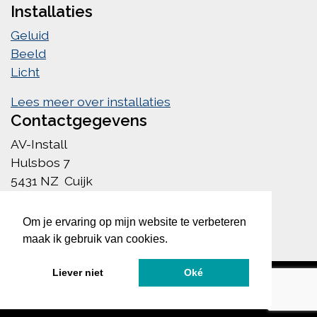
Installaties
Geluid
Beeld
Licht
Lees meer over installaties
Contactgegevens
AV-Install
Hulsbos 7
5431 NZ Cuijk
info@av-install.nl
085 222 1756
Om je ervaring op mijn website te verbeteren
maak ik gebruik van cookies.
Liever niet
Oké
©AV-Install - Alle rechten voorbehouden
|
Website door
Fresh Next